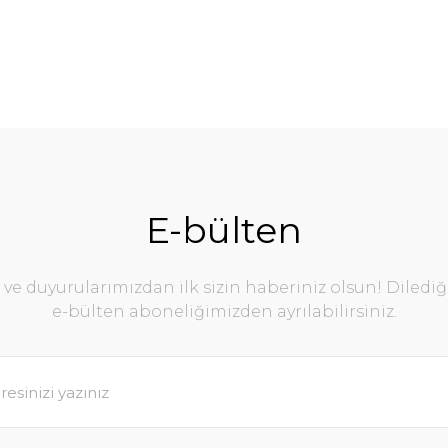
E-bülten
e duyurularımızdan ilk sizin haberiniz olsun! Diledi
e-bülten aboneliğimizden ayrılabilirsiniz.