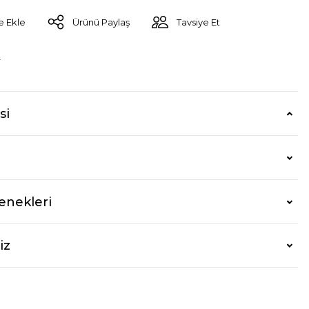
Ürünü Paylaş
Tavsiye Et
r
si
enekleri
iz