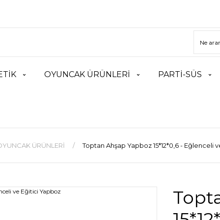
TİK
OYUNCAK ÜRÜNLERİ
PARTİ-SÜS
OYUNCAK ÜRÜNLERİ
Toptan Ahşap Yapboz 15*12*0,6 - Eğlenceli v
Topt
15*12