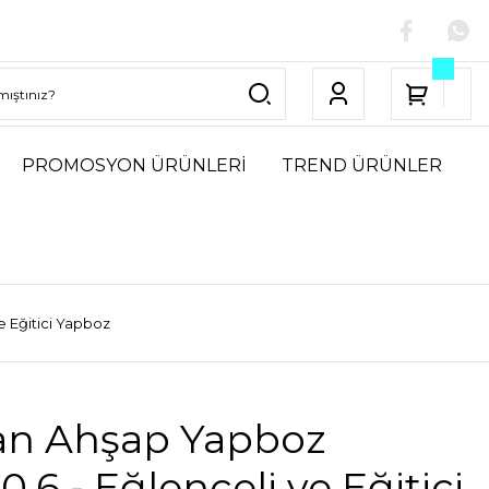
PROMOSYON ÜRÜNLERİ
TREND ÜRÜNLER
e Eğitici Yapboz
an Ahşap Yapboz
*0,6 - Eğlenceli ve Eğitici