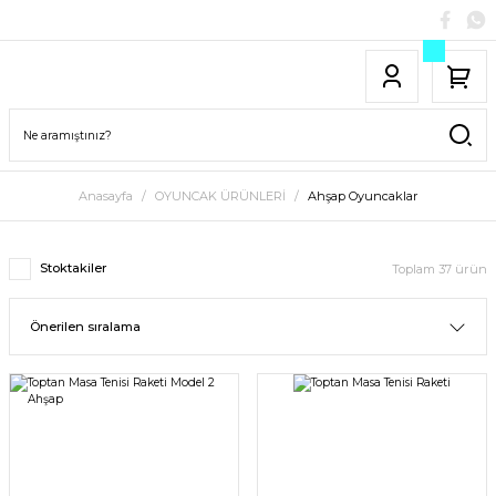
Anasayfa
OYUNCAK ÜRÜNLERİ
Ahşap Oyuncaklar
Stoktakiler
Toplam 37 ürün