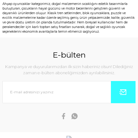
Ahşap oyuncaklar kategorimiz, doğal malzemenin sıcaklığını estetik tasarımlarla
buluşturan, çocukların hayal gücünü ve motor becerilerini geliştiren güvenli ve
dayanıklı ürünlerden oluşur. Klasik tren setlerinden, blok oyuncaklara, puzzle ve
evcilik malzemelerine kadar özenle seçilmiş geniş ürün yelpazemizde; kalite, güvenlik
ve çevre dostu üretim ön planda tutulmaktadır. Hem bireysel kullanıcılar hem de
perakendeciler için karlı toptan satış fırsatları sunarak, doğal ve sağlıklı oyuncak
seçeneklerini ekonomik avantajlarla temin etmenizi sağlıyoruz.
E-bülten
Kampanya ve duyurularımızdan ilk sizin haberiniz olsun! Dilediğiniz
zaman e-bülten aboneliğimizden ayrılabilirsiniz.