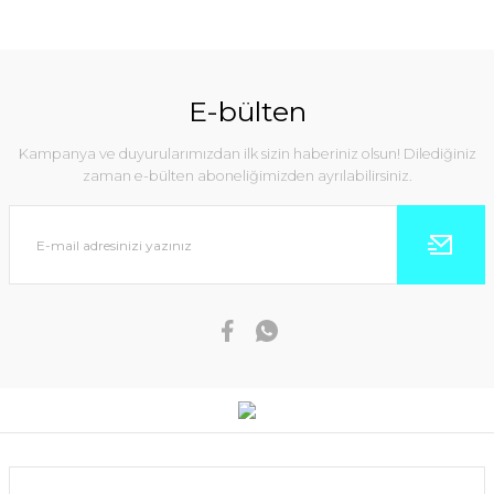
E-bülten
Kampanya ve duyurularımızdan ilk sizin haberiniz olsun! Dilediğiniz
zaman e-bülten aboneliğimizden ayrılabilirsiniz.