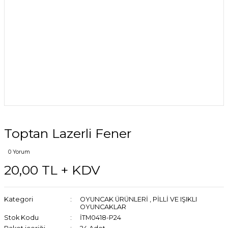
Toptan Lazerli Fener
0 Yorum
20,00 TL + KDV
Kategori
OYUNCAK ÜRÜNLERİ
,
PİLLİ VE IŞIKLI
OYUNCAKLAR
Stok Kodu
İTM0418-P24