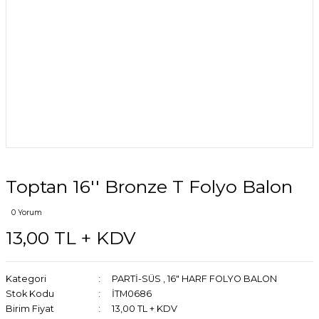
Toptan 16'' Bronze T Folyo Balon
0 Yorum
13,00 TL + KDV
Kategori
PARTİ-SÜS
,
16" HARF FOLYO BALON
Stok Kodu
İTM0686
Birim Fiyat
13,00 TL + KDV