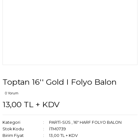
Toptan 16'' Gold I Folyo Balon
0 Yorum
13,00 TL + KDV
Kategori
PARTİ-SÜS
,
16" HARF FOLYO BALON
Stok Kodu
İTM0739
Birim Fiyat
13,00 TL + KDV