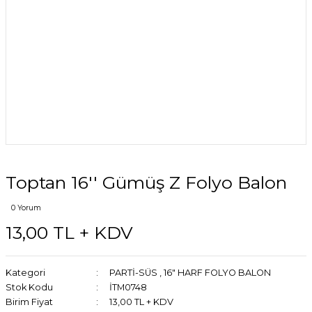
Toptan 16'' Gümüş Z Folyo Balon
0 Yorum
13,00 TL + KDV
Kategori
PARTİ-SÜS
,
16" HARF FOLYO BALON
Stok Kodu
İTM0748
Birim Fiyat
13,00 TL + KDV