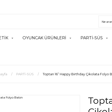
TİK
OYUNCAK ÜRÜNLERİ
PARTİ-SÜS
ayfa
PARTİ-SÜS
Toptan 16” Happy Birthday Çikolata Folyo 
Topta
Çikol