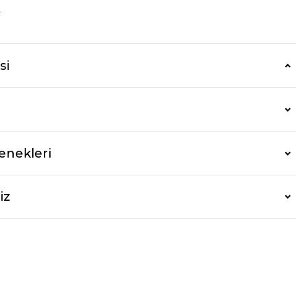
r
si
enekleri
iz