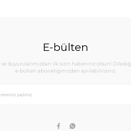
E-bülten
e duyurularımızdan ilk sizin haberiniz olsun! Diledi
e-bülten aboneliğimizden ayrılabilirsiniz.