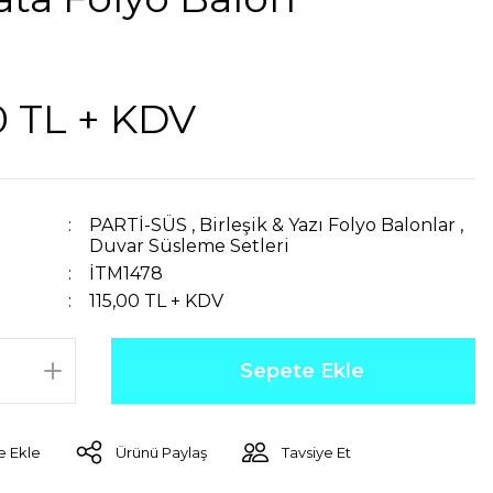
0 TL + KDV
PARTİ-SÜS
,
Birleşik & Yazı Folyo Balonlar
,
Duvar Süsleme Setleri
İTM1478
115,00 TL + KDV
Sepete Ekle
Ürünü Paylaş
Tavsiye Et