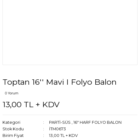
Toptan 16'' Mavi I Folyo Balon
0 Yorum
13,00 TL + KDV
Kategori
PARTİ-SÜS
,
16" HARF FOLYO BALON
Stok Kodu
İTM0673
Birim Fiyat
13,00 TL + KDV