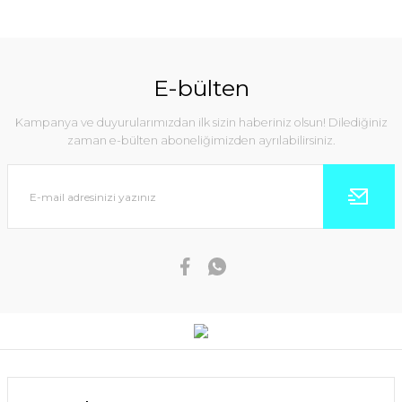
E-bülten
Kampanya ve duyurularımızdan ilk sizin haberiniz olsun! Dilediğiniz
zaman e-bülten aboneliğimizden ayrılabilirsiniz.