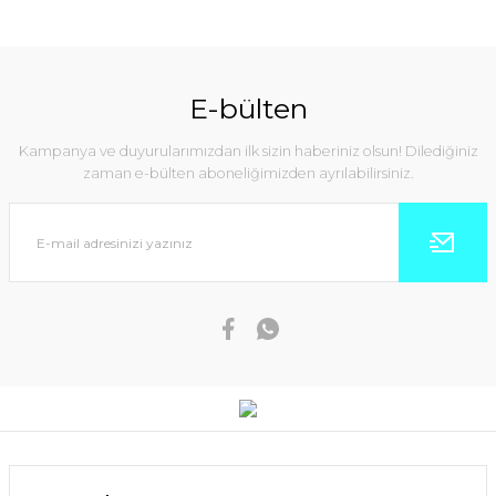
E-bülten
Kampanya ve duyurularımızdan ilk sizin haberiniz olsun! Dilediğiniz
zaman e-bülten aboneliğimizden ayrılabilirsiniz.