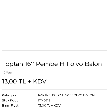
Toptan 16'' Pembe H Folyo Balon
0 Yorum
13,00 TL + KDV
Kategori
PARTİ-SÜS
,
16" HARF FOLYO BALON
Stok Kodu
İTM0718
Birim Fiyat
13,00 TL + KDV