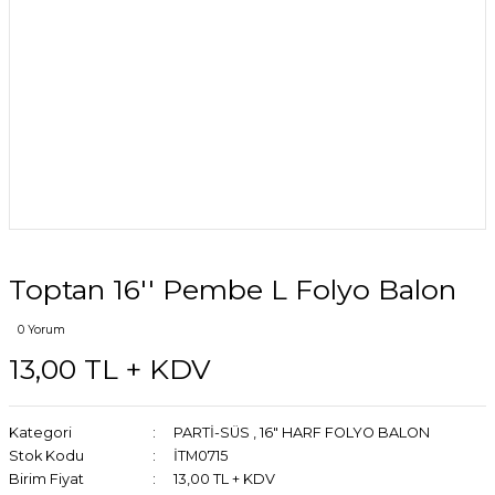
Toptan 16'' Pembe L Folyo Balon
0 Yorum
13,00 TL + KDV
Kategori
PARTİ-SÜS
,
16" HARF FOLYO BALON
Stok Kodu
İTM0715
Birim Fiyat
13,00 TL + KDV