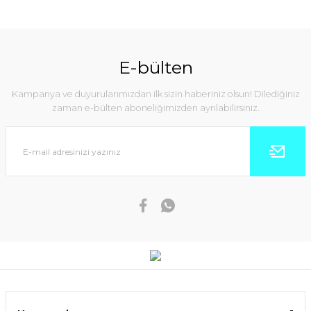
E-bülten
Kampanya ve duyurularımızdan ilk sizin haberiniz olsun! Dilediğiniz
zaman e-bülten aboneliğimizden ayrılabilirsiniz.