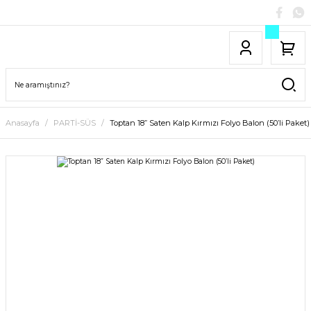
Anasayfa
PARTİ-SÜS
Toptan 18” Saten Kalp Kırmızı Folyo Balon (50’li Paket)