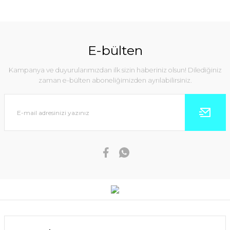
E-bülten
Kampanya ve duyurularımızdan ilk sizin haberiniz olsun! Dilediğiniz
zaman e-bülten aboneliğimizden ayrılabilirsiniz.