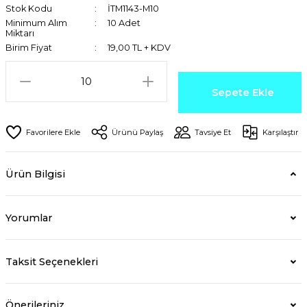
Stok Kodu
İTM1143-M10
Minimum Alım
10 Adet
Miktarı
Birim Fiyat
19,00 TL + KDV
Sepete Ekle
Ürünü Paylaş
Tavsiye Et
Karşılaştır
Ürün Bilgisi
Yorumlar
Taksit Seçenekleri
Önerileriniz