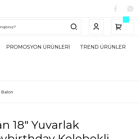
PROMOSYON ÜRÜNLERİ
TREND ÜRÜNLER
i Balon
n 18″ Yuvarlak
ybirthday Kelebekli