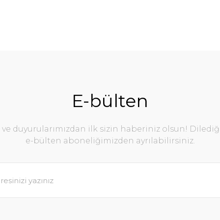
E-bülten
e duyurularımızdan ilk sizin haberiniz olsun! Diledi
e-bülten aboneliğimizden ayrılabilirsiniz.