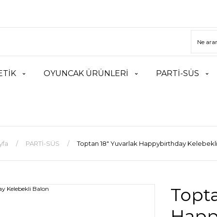
TİK
OYUNCAK ÜRÜNLERİ
PARTİ-SÜS
yfa
PARTİ-SÜS
Toptan 18″ Yuvarlak Happybirthday Kelebekl
Topta
Happ