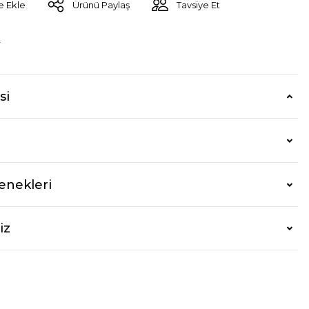
Ürünü Paylaş
Tavsiye Et
r
si
enekleri
iz