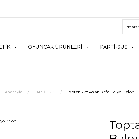
TİK
OYUNCAK ÜRÜNLERİ
PARTİ-SÜS
Anasayfa
PARTİ-SÜS
Toptan 27'' Aslan Kafa Folyo Balon
Topta
Balo