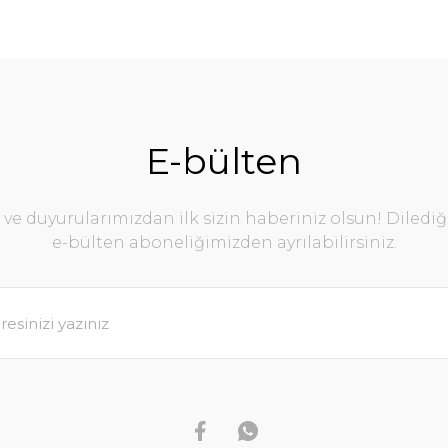
E-bülten
e duyurularımızdan ilk sizin haberiniz olsun! Diledi
e-bülten aboneliğimizden ayrılabilirsiniz.