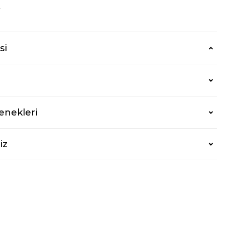
r
si
enekleri
iz