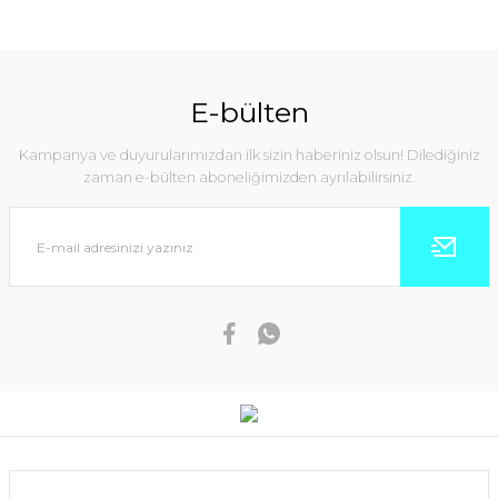
E-bülten
Kampanya ve duyurularımızdan ilk sizin haberiniz olsun! Dilediğiniz
zaman e-bülten aboneliğimizden ayrılabilirsiniz.