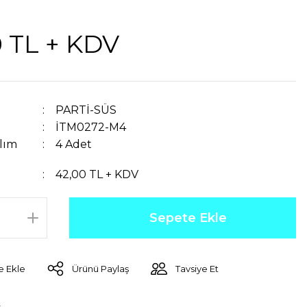
0 TL + KDV
PARTİ-SÜS
İTM0272-M4
lım
4 Adet
42,00 TL + KDV
Sepete Ekle
Ürünü Paylaş
Tavsiye Et