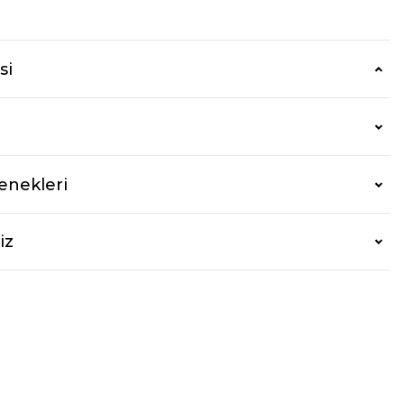
r
si
enekleri
iz