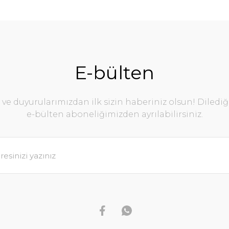
E-bülten
e duyurularımızdan ilk sizin haberiniz olsun! Diledi
e-bülten aboneliğimizden ayrılabilirsiniz.