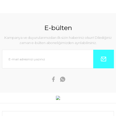
E-bülten
Kampanya ve duyurularımızdan ilk sizin haberiniz olsun! Dilediğiniz
zaman e-bülten aboneliğimizden ayrılabilirsiniz.