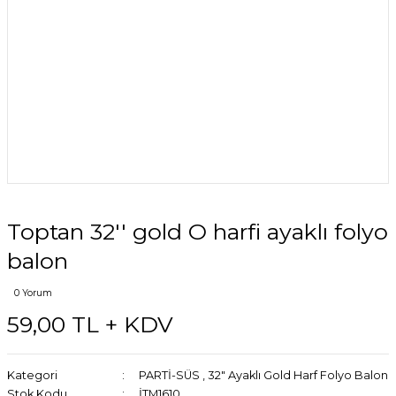
Toptan 32'' gold O harfi ayaklı folyo
balon
0 Yorum
59,00 TL + KDV
Kategori
PARTİ-SÜS
,
32″ Ayaklı Gold Harf Folyo Balon
Stok Kodu
İTM1610