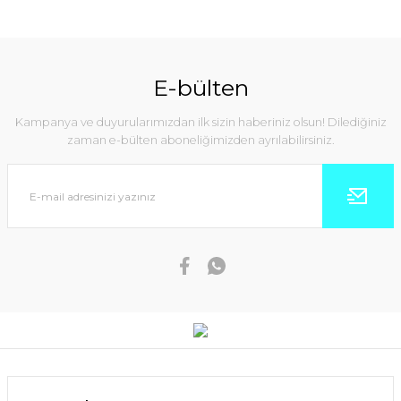
E-bülten
Kampanya ve duyurularımızdan ilk sizin haberiniz olsun! Dilediğiniz
zaman e-bülten aboneliğimizden ayrılabilirsiniz.