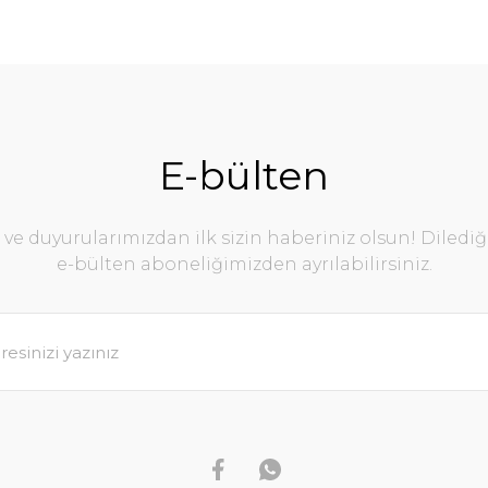
E-bülten
e duyurularımızdan ilk sizin haberiniz olsun! Diledi
e-bülten aboneliğimizden ayrılabilirsiniz.