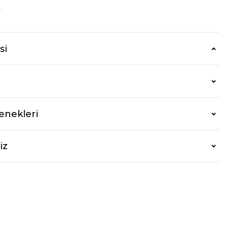
r
si
enekleri
iz