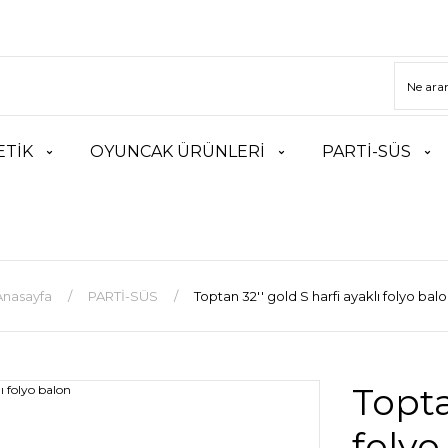
TİK
OYUNCAK ÜRÜNLERİ
PARTİ-SÜS
Anasayfa
PARTİ-SÜS
Toptan 32'' gold S harfi ayaklı folyo bal
Topta
folyo