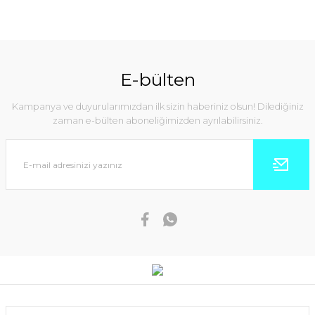
E-bülten
Kampanya ve duyurularımızdan ilk sizin haberiniz olsun! Dilediğiniz
zaman e-bülten aboneliğimizden ayrılabilirsiniz.