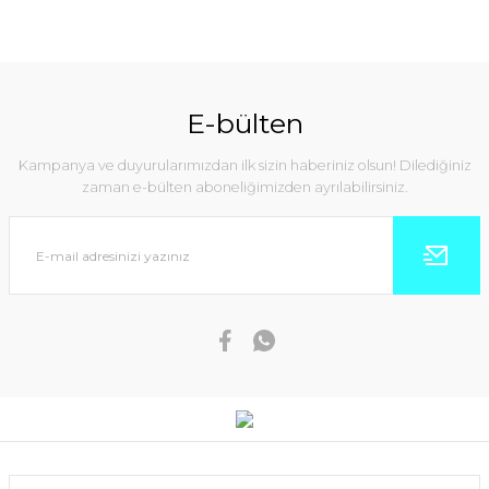
E-bülten
Kampanya ve duyurularımızdan ilk sizin haberiniz olsun! Dilediğiniz
zaman e-bülten aboneliğimizden ayrılabilirsiniz.