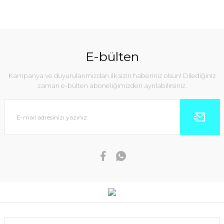
E-bülten
Kampanya ve duyurularımızdan ilk sizin haberiniz olsun! Dilediğiniz
zaman e-bülten aboneliğimizden ayrılabilirsiniz.