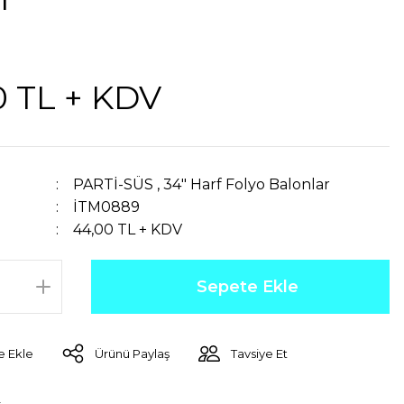
0 TL + KDV
PARTİ-SÜS
,
34" Harf Folyo Balonlar
İTM0889
44,00 TL + KDV
Sepete Ekle
Ürünü Paylaş
Tavsiye Et