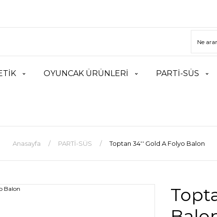
TİK
OYUNCAK ÜRÜNLERİ
PARTİ-SÜS
Anasayfa
PARTİ-SÜS
Toptan 34'' Gold A Folyo Balon
Topta
Balo