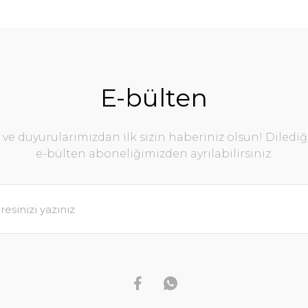
E-bülten
e duyurularımızdan ilk sizin haberiniz olsun! Diledi
e-bülten aboneliğimizden ayrılabilirsiniz.