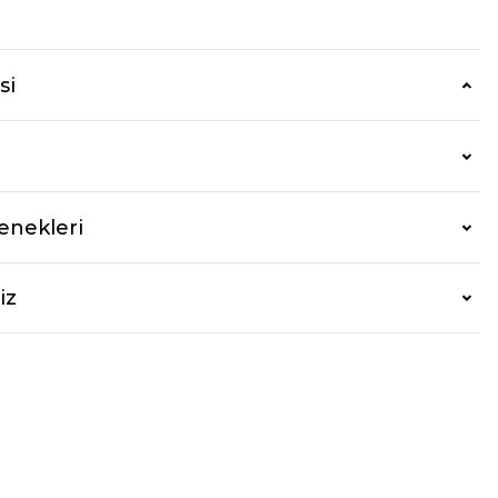
r
si
enekleri
iz