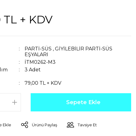
0 TL + KDV
PARTİ-SÜS
,
GİYİLEBİLİR PARTİ-SÜS
EŞYALARI
İTM0262-M3
lım
3 Adet
79,00 TL + KDV
Sepete Ekle
Ürünü Paylaş
Tavsiye Et