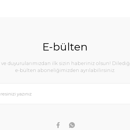
E-bülten
e duyurularımızdan ilk sizin haberiniz olsun! Diledi
e-bülten aboneliğimizden ayrılabilirsiniz.