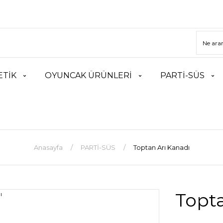
TİK
OYUNCAK ÜRÜNLERİ
PARTİ-SÜS
Anasayfa
PARTİ-SÜS
Toptan Arı Kanadı
Topta