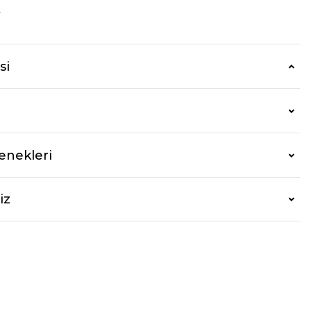
r
si
enekleri
iz