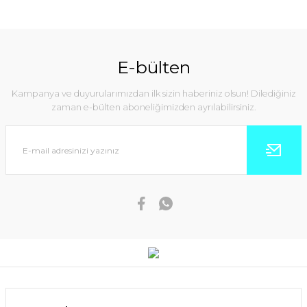
E-bülten
Kampanya ve duyurularımızdan ilk sizin haberiniz olsun! Dilediğiniz
zaman e-bülten aboneliğimizden ayrılabilirsiniz.