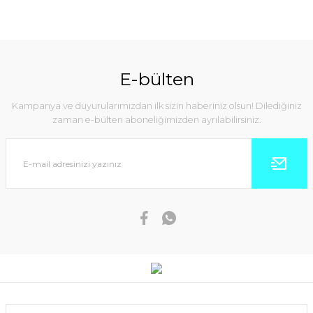
E-bülten
Kampanya ve duyurularımızdan ilk sizin haberiniz olsun! Dilediğiniz
zaman e-bülten aboneliğimizden ayrılabilirsiniz.