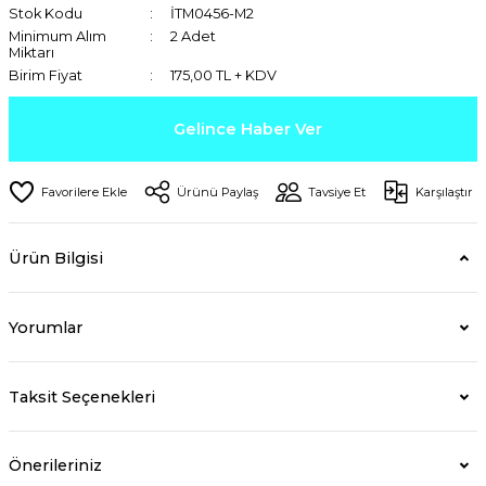
Stok Kodu
İTM0456-M2
Minimum Alım
2 Adet
Miktarı
Birim Fiyat
175,00 TL + KDV
Gelince Haber Ver
Ürünü Paylaş
Tavsiye Et
Karşılaştır
Ürün Bilgisi
Yorumlar
Taksit Seçenekleri
Önerileriniz