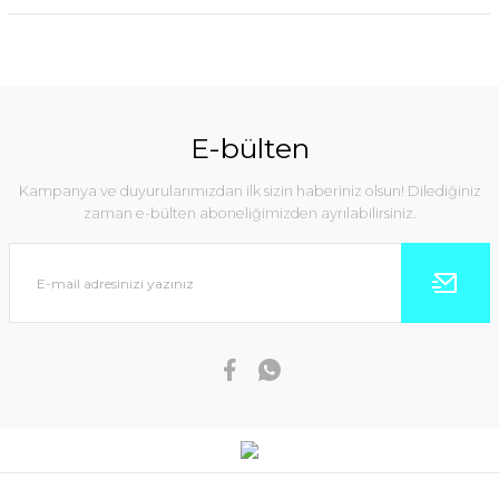
E-bülten
Kampanya ve duyurularımızdan ilk sizin haberiniz olsun! Dilediğiniz
zaman e-bülten aboneliğimizden ayrılabilirsiniz.