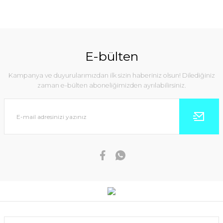
E-bülten
Kampanya ve duyurularımızdan ilk sizin haberiniz olsun! Dilediğiniz
zaman e-bülten aboneliğimizden ayrılabilirsiniz.