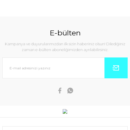
E-bülten
Kampanya ve duyurularımızdan ilk sizin haberiniz olsun! Dilediğiniz
zaman e-bülten aboneliğimizden ayrılabilirsiniz.