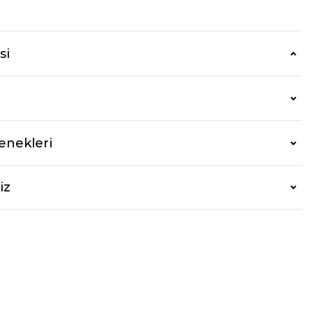
r
si
enekleri
iz