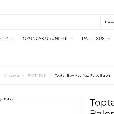
TİK
OYUNCAK ÜRÜNLERİ
PARTİ-SÜS
Anasayfa
PARTİ-SÜS
Toptan Boy Mavi Yazı Folyo Balon
Topta
Balo