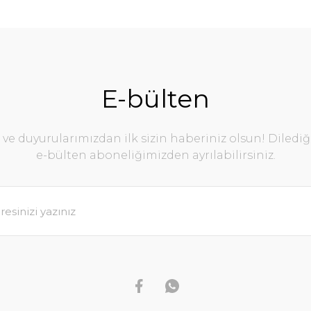
E-bülten
e duyurularımızdan ilk sizin haberiniz olsun! Diledi
e-bülten aboneliğimizden ayrılabilirsiniz.