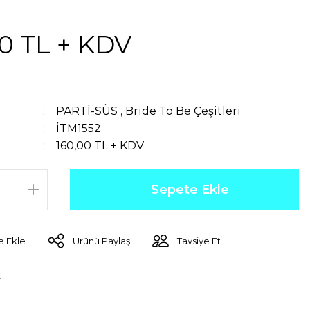
0 TL + KDV
PARTİ-SÜS
,
Bride To Be Çeşitleri
İTM1552
160,00 TL + KDV
Sepete Ekle
Ürünü Paylaş
Tavsiye Et
r