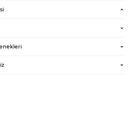
si
enekleri
iz