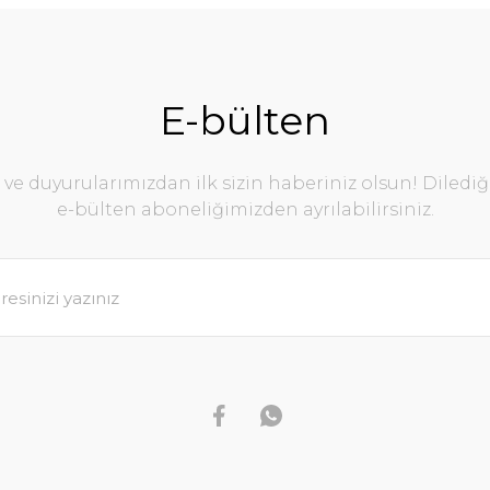
E-bülten
e duyurularımızdan ilk sizin haberiniz olsun! Diledi
e-bülten aboneliğimizden ayrılabilirsiniz.