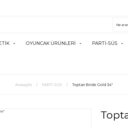
TİK
OYUNCAK ÜRÜNLERİ
PARTİ-SÜS
Anasayfa
PARTİ-SÜS
Toptan Bride Gold 34″
Topta