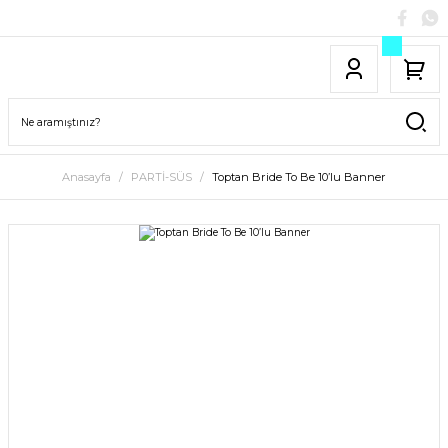
Anasayfa
PARTİ-SÜS
Toptan Bride To Be 10’lu Banner