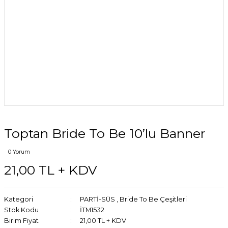
Toptan Bride To Be 10’lu Banner
0 Yorum
21,00 TL + KDV
Kategori
PARTİ-SÜS
,
Bride To Be Çeşitleri
Stok Kodu
İTM1532
Birim Fiyat
21,00 TL + KDV