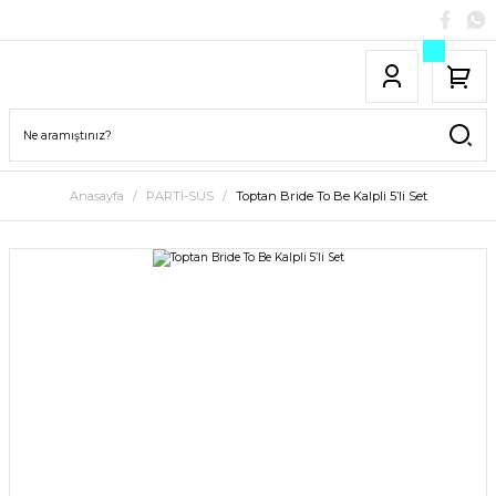
Anasayfa
PARTİ-SÜS
Toptan Bride To Be Kalpli 5’li Set