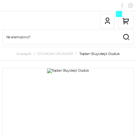
Anasayfa
OYUNCAK ÜRÜNLERİ
Toptan Büyüteçli Düdük