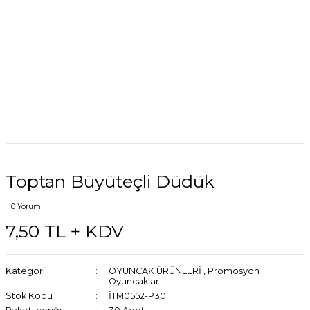
Toptan Büyüteçli Düdük
0 Yorum
7,50 TL + KDV
Kategori
OYUNCAK ÜRÜNLERİ
,
Promosyon
Oyuncaklar
Stok Kodu
İTM0552-P30