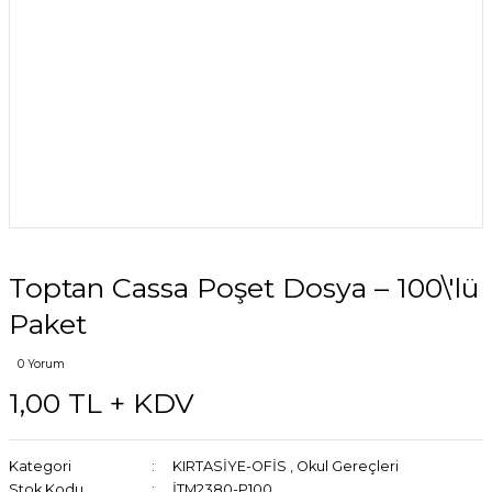
Toptan Cassa Poşet Dosya – 100\'lü
Paket
0 Yorum
1,00 TL + KDV
Kategori
KIRTASİYE-OFİS
,
Okul Gereçleri
Stok Kodu
İTM2380-P100