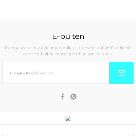
E-bülten
Kampanya ve duyurularımızdan ilk sizin haberiniz olsun! Dilediğiniz
zaman e-bülten aboneliğimizden ayrılabilirsiniz.