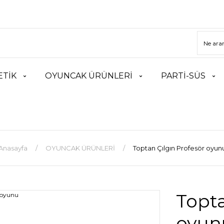
TİK
OYUNCAK ÜRÜNLERİ
PARTİ-SÜS
Anasayfa
OYUNCAK ÜRÜNLERİ
Toptan Çılgın Profesör oyun
Topta
oyun