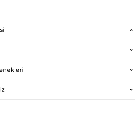
r
si
enekleri
iz