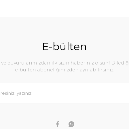
E-bülten
e duyurularımızdan ilk sizin haberiniz olsun! Diledi
e-bülten aboneliğimizden ayrılabilirsiniz.