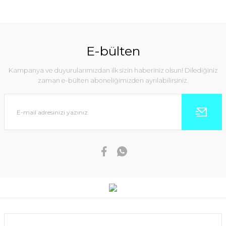
E-bülten
Kampanya ve duyurularımızdan ilk sizin haberiniz olsun! Dilediğiniz
zaman e-bülten aboneliğimizden ayrılabilirsiniz.