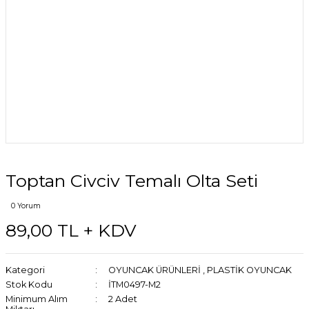
Toptan Civciv Temalı Olta Seti
0 Yorum
89,00 TL + KDV
Kategori
OYUNCAK ÜRÜNLERİ
,
PLASTİK OYUNCAK
Stok Kodu
İTM0497-M2
Minimum Alım
2 Adet