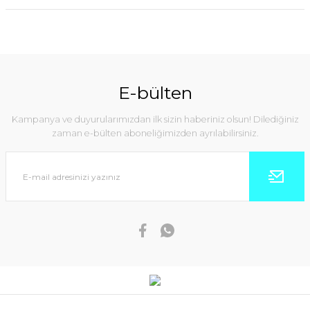
E-bülten
Kampanya ve duyurularımızdan ilk sizin haberiniz olsun! Dilediğiniz
zaman e-bülten aboneliğimizden ayrılabilirsiniz.