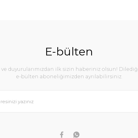
E-bülten
e duyurularımızdan ilk sizin haberiniz olsun! Diledi
e-bülten aboneliğimizden ayrılabilirsiniz.