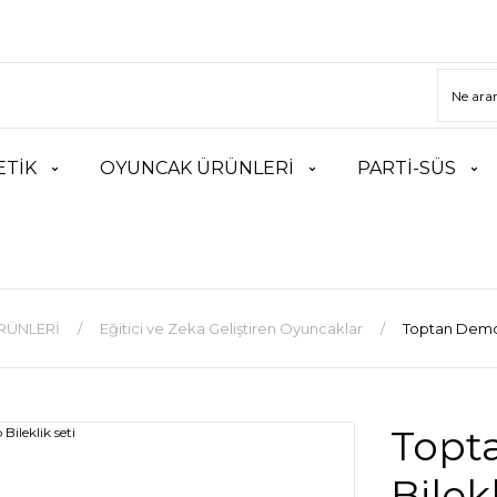
TİK
OYUNCAK ÜRÜNLERİ
PARTİ-SÜS
RÜNLERİ
Eğitici ve Zeka Geliştiren Oyuncaklar
Toptan Demon
Topt
Bilekl