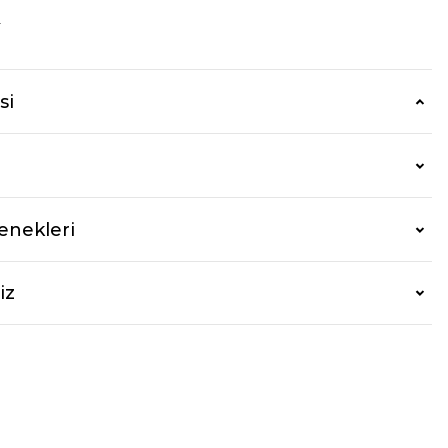
r
si
enekleri
iz