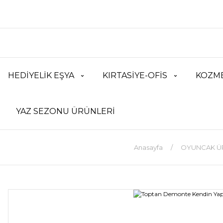
HEDİYELİK EŞYA
KIRTASİYE-OFİS
KOZME
YAZ SEZONU ÜRÜNLERİ
Anasayfa
OYUNCAK Ü