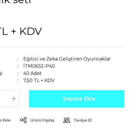
TL + KDV
Eğitici ve Zeka Geliştiren Oyuncaklar
İTM0632-P40
ği
40 Adet
7,50 TL + KDV
Sepete Ekle
Ürünü Paylaş
Tavsiye Et