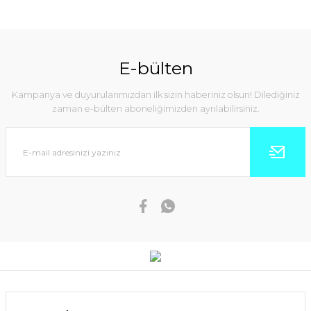
E-bülten
Kampanya ve duyurularımızdan ilk sizin haberiniz olsun! Dilediğiniz
zaman e-bülten aboneliğimizden ayrılabilirsiniz.