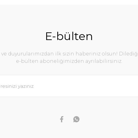
E-bülten
e duyurularımızdan ilk sizin haberiniz olsun! Diledi
e-bülten aboneliğimizden ayrılabilirsiniz.