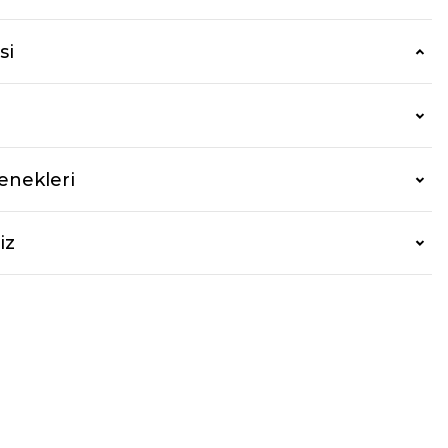
si
enekleri
iz