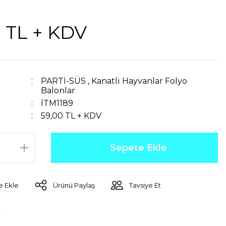
 TL + KDV
PARTİ-SÜS
,
Kanatlı Hayvanlar Folyo
Balonlar
İTM1189
59,00 TL + KDV
Sepete Ekle
Ürünü Paylaş
Tavsiye Et
r