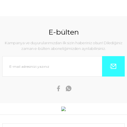
E-bülten
Kampanya ve duyurularımızdan ilk sizin haberiniz olsun! Dilediğiniz
zaman e-bülten aboneliğimizden ayrılabilirsiniz.