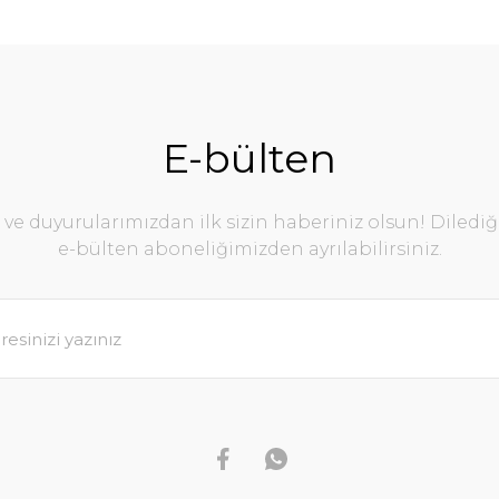
E-bülten
e duyurularımızdan ilk sizin haberiniz olsun! Diledi
e-bülten aboneliğimizden ayrılabilirsiniz.