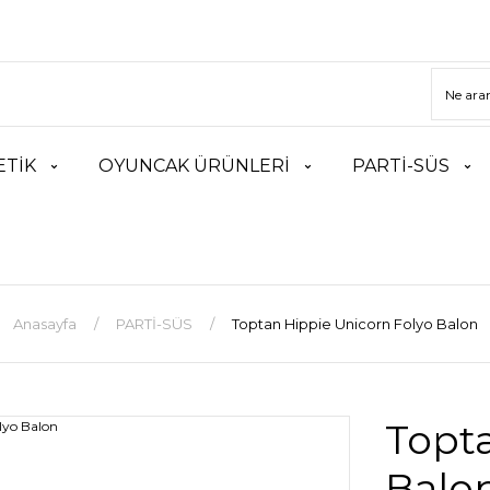
TİK
OYUNCAK ÜRÜNLERİ
PARTİ-SÜS
Anasayfa
PARTİ-SÜS
Toptan Hippie Unicorn Folyo Balon
Topta
Balo