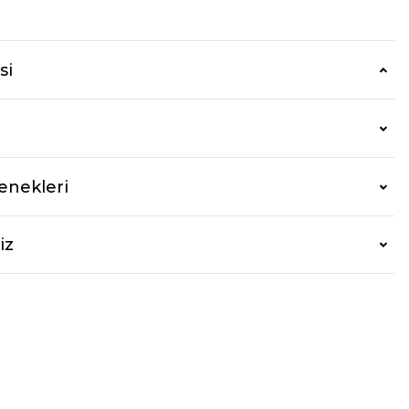
r
si
enekleri
iz