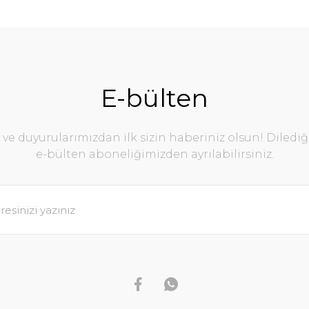
E-bülten
e duyurularımızdan ilk sizin haberiniz olsun! Diledi
e-bülten aboneliğimizden ayrılabilirsiniz.