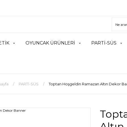
TİK
OYUNCAK ÜRÜNLERİ
PARTİ-SÜS
sayfa
PARTİ-SÜS
Toptan Hoşgeldin Ramazan Altın Dekor B
Topt
Altı