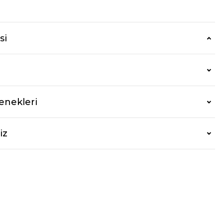
r
si
enekleri
iz