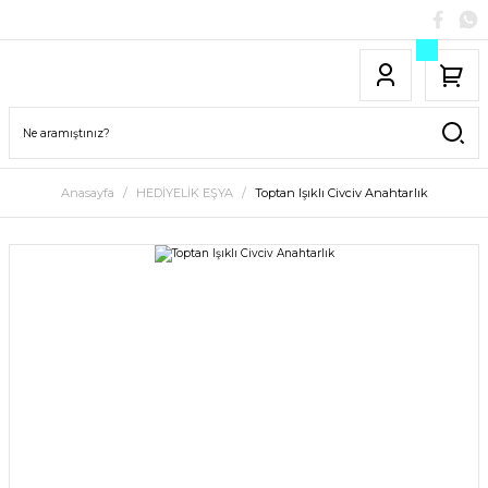
Anasayfa
HEDİYELİK EŞYA
Toptan Işıklı Civciv Anahtarlık