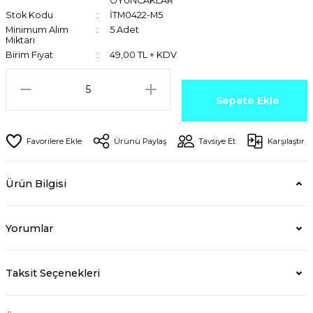
OYUNCAKLAR
Stok Kodu
İTM0422-M5
Minimum Alım
5 Adet
Miktarı
Birim Fiyat
49,00 TL + KDV
Sepete Ekle
Ürünü Paylaş
Tavsiye Et
Karşılaştır
Ürün Bilgisi
Yorumlar
Taksit Seçenekleri