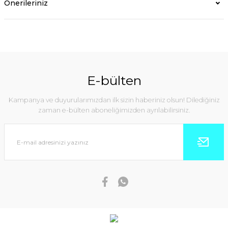
Önerileriniz
E-bülten
Kampanya ve duyurularımızdan ilk sizin haberiniz olsun! Dilediğiniz
zaman e-bülten aboneliğimizden ayrılabilirsiniz.