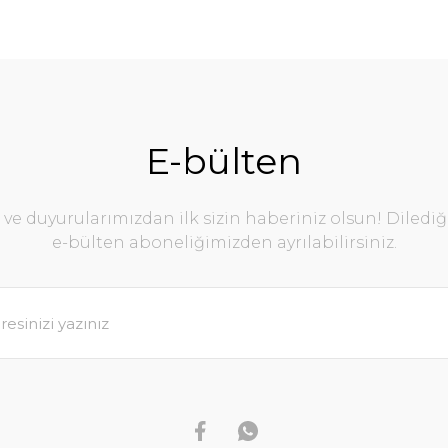
E-bülten
e duyurularımızdan ilk sizin haberiniz olsun! Diledi
e-bülten aboneliğimizden ayrılabilirsiniz.