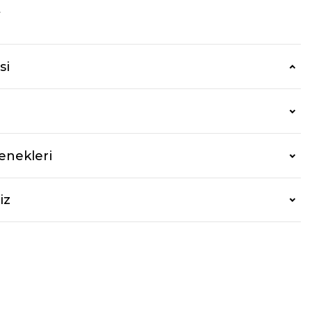
r
si
enekleri
iz