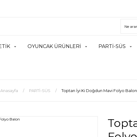
TİK
OYUNCAK ÜRÜNLERİ
PARTİ-SÜS
Anasayfa
PARTİ-SÜS
Toptan İyi Ki Doğdun Mavi Folyo Balon
Topta
Foly